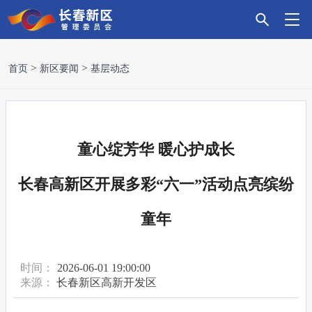
首
新
政
主
科
招
营
党
走
首页
新区要闻
基层动态
页
区
务
导
技
商
商
建
进
要
服
产
创
引
环
引
新
童心绽芳华 暖心护成长
闻
务
业
新
资
境
领
区
长春高新区开展多彩“六一”活动点亮缤纷
童年
时间：
2026-06-01 19:00:00
来源：
长春新区高新开发区