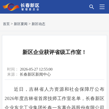
首
新
政
主
科
招
营
党
走
首页
新区要闻
新区动态
页
区
务
导
技
商
商
建
进
要
服
产
创
引
环
引
新
新区企业获评省级工作室！
闻
务
业
新
资
境
领
区
时间：
2026-05-27 12:55:00
来源：
长春新区新闻中心
近日，吉林省人力资源和社会保障厅公布
2026年度吉林省首席技师工作室名单，
长春新区
企业东北工业集团长春一东离合器股份有限公司