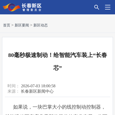
首
新
政
主
科
招
营
党
走
首页
新区要闻
新区动态
页
区
务
导
技
商
商
建
进
要
服
产
创
引
环
引
新
80毫秒极速制动！给智能汽车装上“长春
闻
务
业
新
资
境
领
区
芯”
时间：
2026-07-03 18:00:58
来源：
长春新区新闻中心
如果说，一块巴掌大小的线控制动控制器，