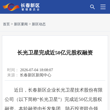
首
新
政
主
科
招
营
党
走
首页
新区要闻
新区动态
页
区
务
导
技
商
商
建
进
要
服
产
创
引
环
引
新
长光卫星完成近50亿元股权融资
闻
务
业
新
资
境
领
区
时间：
2026-07-04 18:08:07
来源：
长春新区新闻中心
近日，长春新区企业长光卫星技术股份有限
公司（以下简称“长光卫星”）完成近50亿元股权
融资。本轮融资由长发集团、陆石投资联合领