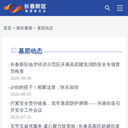
首
新
政
主
科
招
营
党
走
首页
新区要闻
基层动态
页
区
务
导
技
商
商
建
进
基层动态
要
服
产
创
引
环
引
新
长春新区临空经济示范区开展高层建筑消防安全专项督
导检查
闻
务
业
新
资
境
领
区
2026-08-06
@你的搭子！相聚这里，快乐加倍
2026-08-05
拧紧安全责任链条，筑牢基层防护屏障——兴港街道召
开安全工作会议
2026-07-31
互学互鉴优服务 凝心聚力提质效 | 长春高新区超越街道