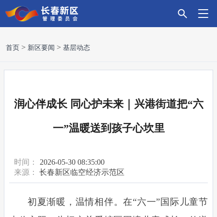
首
新
政
主
科
招
营
党
走
首页
新区要闻
基层动态
页
区
务
导
技
商
商
建
进
要
服
产
创
引
环
引
新
润心伴成长 同心护未来｜兴港街道把“六
闻
务
业
新
资
境
领
区
一”温暖送到孩子心坎里
时间：
2026-05-30 08:35:00
来源：
长春新区临空经济示范区
初夏渐暖，温情相伴。在“六一”国际儿童节