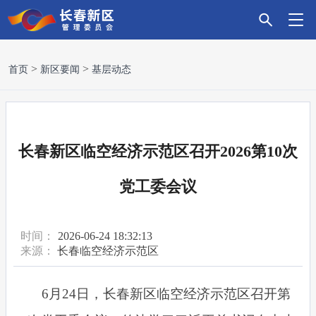
首
新
政
主
科
招
营
党
走
首页
新区要闻
基层动态
页
区
务
导
技
商
商
建
进
要
服
产
创
引
环
引
新
长春新区临空经济示范区召开2026第10次
闻
务
业
新
资
境
领
区
党工委会议
时间：
2026-06-24 18:32:13
来源：
长春临空经济示范区
6月24日，长春新区临空经济示范区召开第