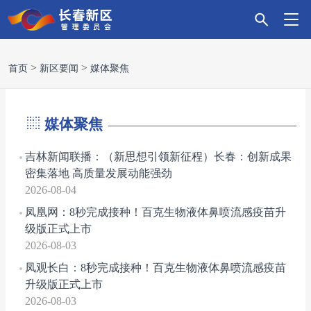
首
新
政
主
科
招
营
党
走
首页
新区要闻
媒体聚焦
页
区
务
导
技
商
商
建
进
媒体聚焦
要
服
产
创
引
环
引
新
吉林新闻联播：（新思想引领新征程）长春：创新成果
密集落地 高质量发展动能强劲
闻
务
业
新
资
境
领
区
2026-08-04
凤凰网：8秒完成接种！百克生物液体鼻喷流感疫苗升
级版正式上市
2026-08-03
凤观长白：8秒完成接种！百克生物液体鼻喷流感疫苗
升级版正式上市
2026-08-03